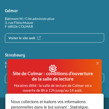
Colmar
Bâtiment M / Cité administrative
3, rue Fleischhauer
F-68026 COLMAR
Visiter le site web
Strasbourg
6 rue Philippe Dollinger
F-67100 STRASBOURG
Site de Colmar : conditions d’ouverture
de la salle de lecture
Visiter le site web
Horaires d'été : la salle de lecture de Colmar sera
ouverte de 8h à 12h jusqu'au 14 août.
Afin de garantir des conditions de travail en salle de
Nous collectons et traitons vos informations
lecture compatibles avec la santé de chacun, la salle
personnelles dans le but suivant :
Statistique,
de lecture de Colmar est désormais