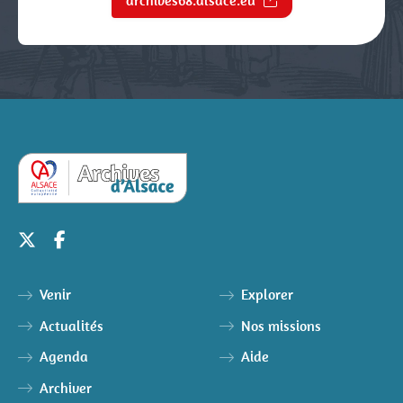
archives68.alsace.eu
Justice
Sites et bâtiments
Cadastre, enregistrement et notariat
Métiers et fonctions
Culture et loisirs
Venir
Explorer
Actualités
Nos missions
Agenda
Aide
Archiver