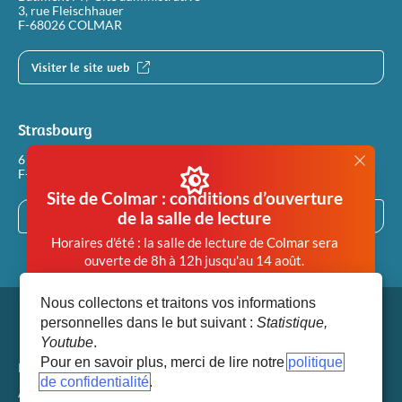
3, rue Fleischhauer
F-68026 COLMAR
Visiter le site web
Strasbourg
6 rue Philippe Dollinger
F-67100 STRASBOURG
Site de Colmar : conditions d’ouverture
de la salle de lecture
Visiter le site web
Horaires d'été : la salle de lecture de Colmar sera
ouverte de 8h à 12h jusqu'au 14 août.
Afin de garantir des conditions de travail en salle de
Nous collectons et traitons vos informations
lecture compatibles avec la santé de chacun, la salle
personnelles dans le but suivant :
Statistique,
de lecture de Colmar est désormais
Youtube
.
systématiquement fermée dès lors que la
Pour en savoir plus, merci de lire notre
politique
température extérieure atteint 28°.
Mentions légales
de confidentialité
(fenêtre modale)
Accéder aux paramètres des cookies