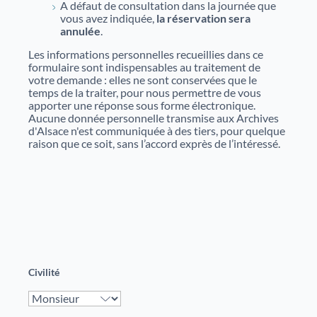
A défaut de consultation dans la journée que
Justice
Sites et bâtiments
vous avez indiquée,
la réservation sera
annulée
.
Cadastre, enregistrement et notariat
Les informations personnelles recueillies dans ce
formulaire sont indispensables au traitement de
Métiers et fonctions
Culture et loisirs
votre demande : elles ne sont conservées que le
temps de la traiter, pour nous permettre de vous
apporter une réponse sous forme électronique.
Aucune donnée personnelle transmise aux Archives
d'Alsace n'est communiquée à des tiers, pour quelque
raison que ce soit, sans l’accord exprès de l’intéressé.
Civilité