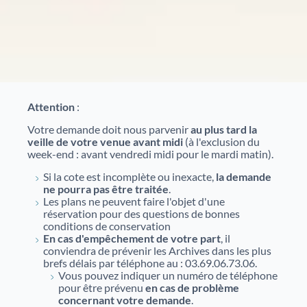
nouveaux projets de valorisation du patrimoine.
Nos débats citoyens
Catalogue des bibliothèques des Archives d'Alsace
En savoir plus sur nos rencontres ouvertes à tous
autour de sujets historiques et sociétaux. Historiens,
spécialistes et public échangent dans un cadre convivial
pour mieux comprendre des événements marquants.
Aide à la recherche
Attention
:
Votre demande doit nous parvenir
au plus tard la
veille de votre venue avant midi
Afin de vous aider dans vos recherches historiques,
(à l'exclusion du
week-end : avant vendredi midi pour le mardi matin).
administratives ou généalogiques, nous vous
proposons des fiches d'aide portant sur des
Si la cote est incomplète ou inexacte,
la demande
thématiques variées.
ne pourra pas être traitée
.
Les plans ne peuvent faire l'objet d'une
réservation pour des questions de bonnes
Famille et généalogie
conditions de conservation
En cas d'empêchement de votre part
, il
conviendra de prévenir les Archives dans les plus
Affaires de nationalité et émigration
brefs délais par téléphone au : 03.69.06.73.06.
Vous pouvez indiquer un numéro de téléphone
pour être prévenu
en cas de problème
Evénements historiques, conflits et soldats
concernant votre demande
.