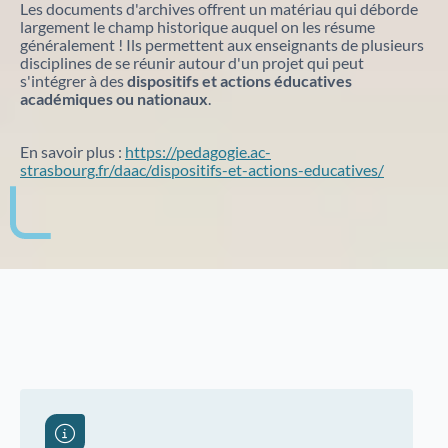
nouveaux projets de valorisation du patrimoine.
Les documents d'archives offrent un matériau qui déborde
Nos débats citoyens
Catalogue des bibliothèques des Archives d'Alsace
largement le champ historique auquel on les résume
généralement ! Ils permettent aux enseignants de plusieurs
disciplines de se réunir autour d'un projet qui peut
En savoir plus sur nos rencontres ouvertes à tous
s'intégrer à des
dispositifs et actions éducatives
autour de sujets historiques et sociétaux. Historiens,
académiques ou nationaux
.
spécialistes et public échangent dans un cadre convivial
pour mieux comprendre des événements marquants.
En savoir plus :
https://pedagogie.ac-
Aide à la recherche
strasbourg.fr/daac/dispositifs-et-actions-educatives/
Afin de vous aider dans vos recherches historiques,
administratives ou généalogiques, nous vous
proposons des fiches d'aide portant sur des
thématiques variées.
Famille et généalogie
Affaires de nationalité et émigration
Evénements historiques, conflits et soldats