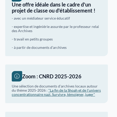
Une offre idéale dans le cadre d'un
Justice
Sites et bâtiments
projet de classe ou d'établissement !
Cadastre, enregistrement et notariat
- avec un médiateur service éducatif
- expertise et ingéniérie assurée par le professeur relai
Métiers et fonctions
Culture et loisirs
des Archives
- travail en petits groupes
- à partir de documents d’archives
Zoom : CNRD 2025-2026
Une sélection de documents d'archives locaux autour
du thème 2025-2026 :
"La fin de la Shoah et de l'univers
concentrationnaire nazi. Survivre, témoigner, juger"