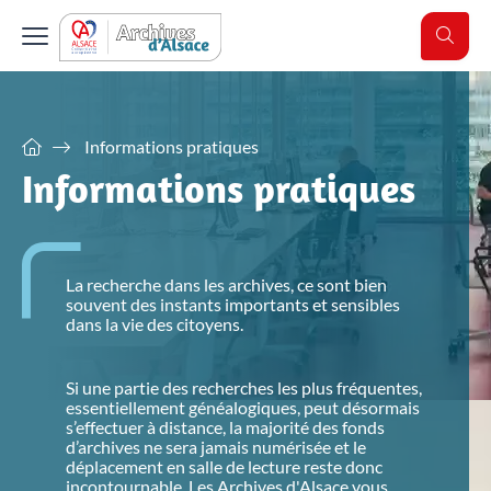
Retour
Retour
Retour
Retour
Informations pratiques
Votre recherche
Vos archives
Actualités
Informations pratiques
Aide à la recherche
Informations pratiques
Administrations
Horaires et accès
Aide à la recherche
Classer et gérer vos archives
Site de Colmar
Famille et généalogie
Eliminer
Site de Strasbourg
Affaires de nationalité et émigration
Préparer sa visite
La recherche dans les archives, ce sont bien
Verser
Evénements historiques et conflits
souvent des instants importants et sensibles
Communes ou groupements de communes
Justice
dans la vie des citoyens.
Salle de lecture
Conseils pratiques
Le récolement des archives
Tout voir
Les actualités
Si une partie des recherches les plus fréquentes,
Archives numérisées
Précisions historiques
Connaître la réglementation en vigueur
Explorez par thématiques les dernières actualités des Archives
essentiellement généalogiques, peut désormais
Service éducatif
Pendant ma visite
d'Alsace
s’effectuer à distance, la majorité des fonds
Conserver et restaurer vos archives
d’archives ne sera jamais numérisée et le
Registres paroissiaux, état civil, plans du cadastre,
Gérer et classer vos archives
Voir les actualités
L'offre éducative des archives
déplacement en salle de lecture reste donc
Manipuler à bon escient
répertoires des notaires ou fonds iconographiques
incontournable. Les Archives d'Alsace vous