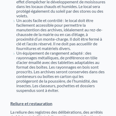
effet d’empêcher le développement de moisissures
Justice
Sites et bâtiments
dans les locaux chauds et humides. Le local sera
protégé également du soleil par des stores ou des
volets.
Cadastre, enregistrement et notariat
Un accès facile et contrôlé : le local doit être
facilement accessible pour permettre la
Métiers et fonctions
Culture et loisirs
manutention des archives, idéalement au rez-de-
chaussée de la mairie ou en cas d’étage, à
proximité d’un monte-charge. Il doit être fermé à
clé et l’accès réservé. Il ne doit pas accueillir de
fournitures et matériels divers.
Un équipement de rangement adapté : des
rayonnages métalliques, de préférence en tôle
d’acier émaillé avec des tablettes adaptables au
format des boîtes. Les rayonnages en bois sont
proscrits. Les archives seront conservées dans des
conteneurs ou boîtes en carton qui les
protègeront de la poussière, de l’humidité, des
insectes. Les classeurs, pochettes et dossiers
suspendus sont à éviter.
Reliure et restauration
La reliure des registres des délibérations, des arrêtés