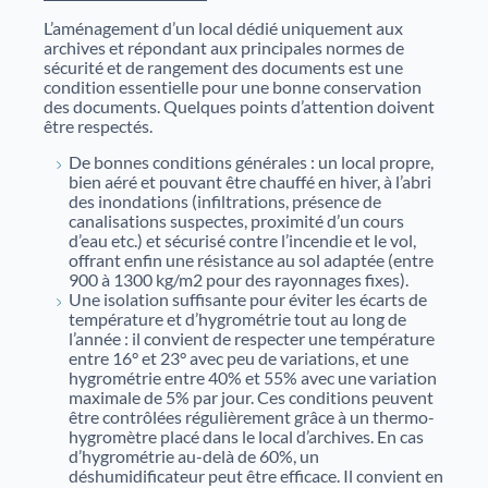
nouveaux projets de valorisation du patrimoine.
Nos débats citoyens
L’aménagement d’un local dédié uniquement aux
Catalogue des bibliothèques des Archives d'Alsace
archives et répondant aux principales normes de
sécurité et de rangement des documents est une
En savoir plus sur nos rencontres ouvertes à tous
condition essentielle pour une bonne conservation
autour de sujets historiques et sociétaux. Historiens,
des documents. Quelques points d’attention doivent
spécialistes et public échangent dans un cadre convivial
être respectés.
pour mieux comprendre des événements marquants.
De bonnes conditions générales : un local propre,
Aide à la recherche
bien aéré et pouvant être chauffé en hiver, à l’abri
des inondations (infiltrations, présence de
canalisations suspectes, proximité d’un cours
Afin de vous aider dans vos recherches historiques,
d’eau etc.) et sécurisé contre l’incendie et le vol,
administratives ou généalogiques, nous vous
offrant enfin une résistance au sol adaptée (entre
proposons des fiches d'aide portant sur des
900 à 1300 kg/m2 pour des rayonnages fixes).
thématiques variées.
Une isolation suffisante pour éviter les écarts de
température et d’hygrométrie tout au long de
l’année : il convient de respecter une température
Famille et généalogie
entre 16° et 23° avec peu de variations, et une
hygrométrie entre 40% et 55% avec une variation
maximale de 5% par jour. Ces conditions peuvent
Affaires de nationalité et émigration
être contrôlées régulièrement grâce à un thermo-
hygromètre placé dans le local d’archives. En cas
d’hygrométrie au-delà de 60%, un
Evénements historiques, conflits et soldats
déshumidificateur peut être efficace. Il convient en