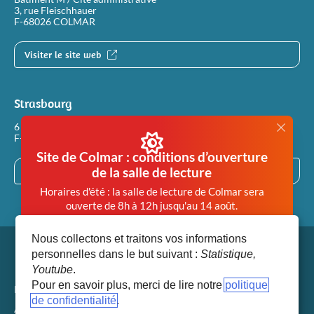
3, rue Fleischhauer
F-68026 COLMAR
Visiter le site web
Strasbourg
6 rue Philippe Dollinger
F-67100 STRASBOURG
Site de Colmar : conditions d’ouverture
de la salle de lecture
Visiter le site web
Horaires d'été : la salle de lecture de Colmar sera
ouverte de 8h à 12h jusqu'au 14 août.
Afin de garantir des conditions de travail en salle de
Nous collectons et traitons vos informations
lecture compatibles avec la santé de chacun, la salle
personnelles dans le but suivant :
Statistique,
de lecture de Colmar est désormais
Youtube
.
systématiquement fermée dès lors que la
Pour en savoir plus, merci de lire notre
politique
température extérieure atteint 28°.
Mentions légales
de confidentialité
(fenêtre modale)
Accéder aux paramètres des cookies