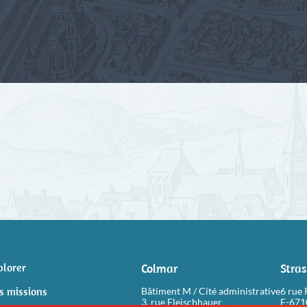
plorer
Colmar
Stra
s missions
Bâtiment M / Cité administrative
6 rue 
3, rue Fleischhauer
F-67