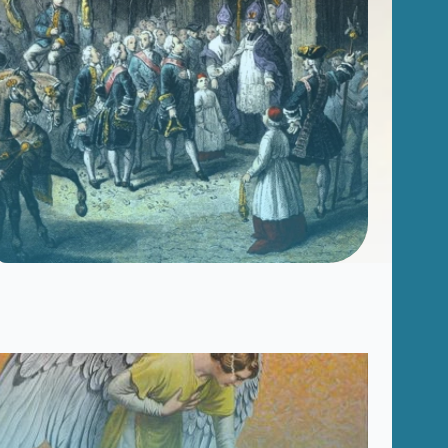
Afin de vous aider dans vos recherches
historiques, administratives ou généalogiques,
nous vous proposons des fiches d'aide portant
sur des thématiques variées.
Famille et généalogie
Affaires de nationalité et émigration
Evénements historiques, conflits et soldats
Justice
Sites et bâtiments
Cadastre, enregistrement et notariat
Métiers et fonctions
Culture et loisirs