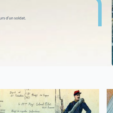
collections
Histoire de l'Alsace en vidéos
L'Alsace et la construction européenne
L'ensemble des inventaires mis en ligne par les
urs d’un soldat.
Archives d'Alsace
État des fonds du Haut-Rhin
État des fonds du Bas-Rhin
Catalogue des bibliothèques des Archives d'Alsace