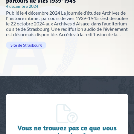
parcours de vies 1939-1945"
Justice
Sites et bâtiments
4 décembre 2024
Publié le 4 décembre 2024 La journée d’études Archives de
l'histoire intime : parcours de vies 1939-1945 s’est déroulée
Cadastre, enregistrement et notariat
le 22 octobre 2024 aux Archives d’Alsace, dans l’auditorium
du site de Strasbourg. Une rediffusion audio de l'évènement
Métiers et fonctions
Culture et loisirs
est désormais disponible. Accédez à la rediffusion de la
journée d'études
Site de Strasbourg
Vous ne trouvez pas ce que vous