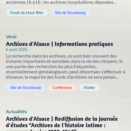
nouveaux projets de valorisation du patrimoine.
anciennes (A à H) ; les archives hospitalières déposées
(série H-dépôt) une partie des archives privées, dont la liste
Nos débats citoyens
Catalogue des bibliothèques des Archives d'Alsace
est disponible en bas de page. Quelques précisions : 👉 Une
Fonds du Haut-Rhin
Site de Strasbourg
carte de lecteur "Strasbourg" est indispensable ;
En savoir plus sur nos rencontres ouvertes à tous
l'inscription est immédiate et gratuite sur
autour de sujets historiques et sociétaux. Historiens,
spécialistes et public échangent dans un cadre convivial
Venir
pour mieux comprendre des événements marquants.
Archives d'Alsace | Informations pratiques
Aide à la recherche
6 août 2025
La recherche dans les archives, ce sont bien souvent des
Afin de vous aider dans vos recherches historiques,
instants importants et sensibles dans la vie des citoyens. Si
administratives ou généalogiques, nous vous
une partie des recherches les plus fréquentes,
proposons des fiches d'aide portant sur des
essentiellement généalogiques, peut désormais s’effectuer à
thématiques variées.
distance, la majorité des fonds d’archives ne sera jamais
numérisée et le déplacement en salle de lecture reste donc
incontournable. Les Archives d'Alsace vous accueillent dans
Site de Strasbourg
Conférence
Atelier
deux salles de lecture, à Strasbourg et Colmar.
Famille et généalogie
Affaires de nationalité et émigration
Actualités
Archives d'Alsace | Rediffusion de la journée
Evénements historiques, conflits et soldats
d'études "Archives de l'histoire intime :