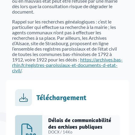
ou en mauvais état peut être refusée par une mairie
Justice
Sites et bâtiments
dès lors que la consultation risque de dégrader le
document.
Cadastre, enregistrement et notariat
Rappel sur les recherches généalogiques : c’est le
particulier qui effectue sa recherche à la mairie ; les
agents communaux n’ont pas à effectuer les
Métiers et fonctions
Culture et loisirs
recherches à sa place. Par ailleurs, les Archives
d’Alsace, site de Strasbourg, proposent en ligne
l’ensemble des registres paroissiaux et de l’état civil
de toutes les communes bas-rhinoises de 1792 à
1912, voire 1922 pour les décès :
https://archives.bas-
rhin.fr/registres-paroissiaux-et-documents-d-etat-
civil/
.
Téléchargement
Délais de communicabilité
des archives publiques
DOCX / 14Ko