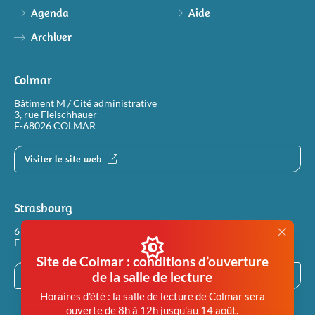
Agenda
Aide
Archiver
Colmar
Bâtiment M / Cité administrative
3, rue Fleischhauer
F-68026 COLMAR
Visiter le site web
Strasbourg
6 rue Philippe Dollinger
F-67100 STRASBOURG
Site de Colmar : conditions d’ouverture
de la salle de lecture
Visiter le site web
Horaires d'été : la salle de lecture de Colmar sera
ouverte de 8h à 12h jusqu'au 14 août.