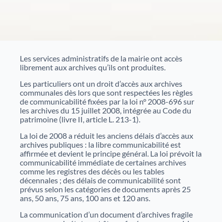
nouveaux projets de valorisation du patrimoine.
Nos débats citoyens
Catalogue des bibliothèques des Archives d'Alsace
En savoir plus sur nos rencontres ouvertes à tous
autour de sujets historiques et sociétaux. Historiens,
spécialistes et public échangent dans un cadre convivial
Les services administratifs de la mairie ont accès
pour mieux comprendre des événements marquants.
librement aux archives qu’ils ont produites.
Aide à la recherche
Les particuliers ont un droit d’accès aux archives
communales dès lors que sont respectées les règles
de communicabilité fixées par la loi n° 2008-696 sur
Afin de vous aider dans vos recherches historiques,
les archives du 15 juillet 2008, intégrée au Code du
administratives ou généalogiques, nous vous
patrimoine (livre II, article L. 213-1).
proposons des fiches d'aide portant sur des
thématiques variées.
La loi de 2008 a réduit les anciens délais d’accès aux
archives publiques : la libre communicabilité est
affirmée et devient le principe général. La loi prévoit la
communicabilité immédiate de certaines archives
Famille et généalogie
comme les registres des décès ou les tables
décennales ; des délais de communicabilité sont
Affaires de nationalité et émigration
prévus selon les catégories de documents après 25
ans, 50 ans, 75 ans, 100 ans et 120 ans.
Evénements historiques, conflits et soldats
La communication d’un document d’archives fragile