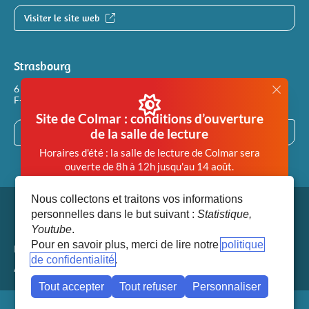
Justice
Sites et bâtiments
Visiter le site web
Cadastre, enregistrement et notariat
Strasbourg
Métiers et fonctions
Culture et loisirs
6 rue Philippe Dollinger
F-67100 STRASBOURG
Site de Colmar : conditions d’ouverture
de la salle de lecture
Visiter le site web
Horaires d'été : la salle de lecture de Colmar sera
ouverte de 8h à 12h jusqu'au 14 août.
Afin de garantir des conditions de travail en salle de
Nous collectons et traitons vos informations
lecture compatibles avec la santé de chacun, la salle
personnelles dans le but suivant :
Statistique,
de lecture de Colmar est désormais
Youtube
.
systématiquement fermée dès lors que la
Pour en savoir plus, merci de lire notre
politique
température extérieure atteint 28°.
Mentions légales
de confidentialité
(fenêtre modale)
Accéder aux paramètres des cookies
Tout accepter
Tout refuser
Personnaliser