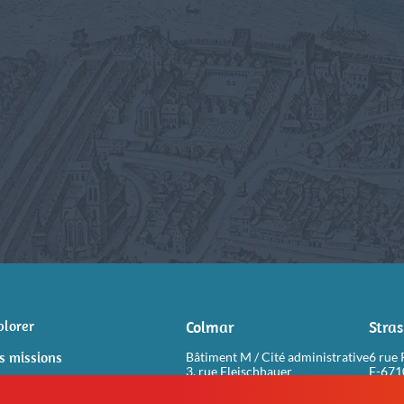
plorer
Colmar
Stra
s missions
Bâtiment M / Cité administrative
6 rue 
3, rue Fleischhauer
F-67
F-68026 COLMAR
de