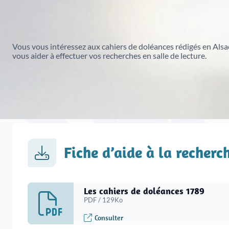
Tout voir
Colloques et Journées d'études
Registres paroissiaux, état civil, plans du cadastre,
Jouer avec les Archives
répertoires des notaires ou fonds
Conservation préventive
iconographiques etc.
Expositions
Vous vous intéressez aux cahiers de doléances rédigés en Alsa
vous aider à effectuer vos recherches en salle de lecture.
Fiche d’aide à la recherc
Archives numérisées du Haut-Rhin
Les cahiers de doléances 1789
Archives numérisées du Bas-Rhin
PDF / 129Ko
Consulter