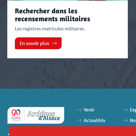
Rechercher dans les
recensements militaires
Les registres matricules militaires.
En savoir plus
Venir
Ex
Actualités
No
Agenda
Ai