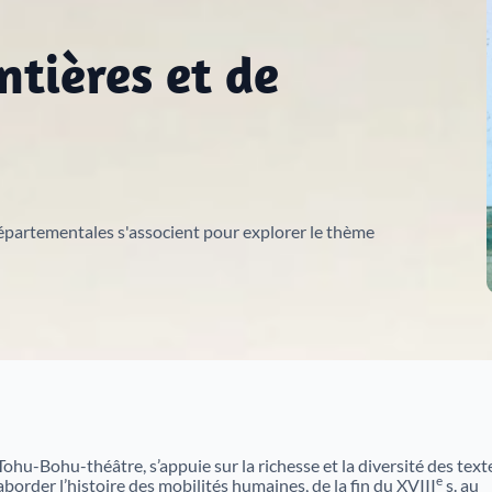
collections
Histoire de l'Alsace en vidéos
ontières et de
L'Alsace et la construction européenne
L'ensemble des inventaires mis en ligne par les
Archives d'Alsace
épartementales s'associent pour explorer le thème
État des fonds du Haut-Rhin
État des fonds du Bas-Rhin
Catalogue des bibliothèques des Archives d'Alsace
ohu-Bohu-théâtre, s’appuie sur la richesse et la diversité des text
e
rder l’histoire des mobilités humaines, de la fin du XVIII
s. au