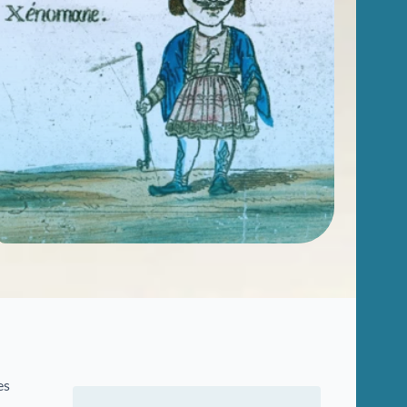
Afin de vous aider dans vos recherches
historiques, administratives ou généalogiques,
nous vous proposons des fiches d'aide portant
sur des thématiques variées.
Famille et généalogie
Affaires de nationalité et émigration
Evénements historiques, conflits et soldats
Justice
Sites et bâtiments
Cadastre, enregistrement et notariat
Métiers et fonctions
Culture et loisirs
es