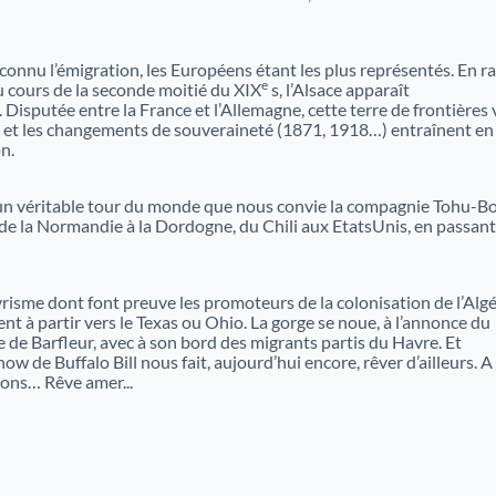
 connu l’émigration, les Européens étant les plus représentés. En r
e
u cours de la seconde moitié du XIX
s, l’Alsace apparaît
 Disputée entre la France et l’Allemagne, cette terre de frontières 
es et les changements de souveraineté (1871, 1918…) entraînent en
n.
 un véritable tour du monde que nous convie la compagnie Tohu-B
t de la Normandie à la Dordogne, du Chili aux EtatsUnis, en passant
yrisme dont font preuve les promoteurs de la colonisation de l’Algé
nt à partir vers le Texas ou Ohio. La gorge se noue, à l’annonce du
e de Barfleur, avec à son bord des migrants partis du Havre. Et
 de Buffalo Bill nous fait, aujourd’hui encore, rêver d’ailleurs. A
sons… Rêve amer...