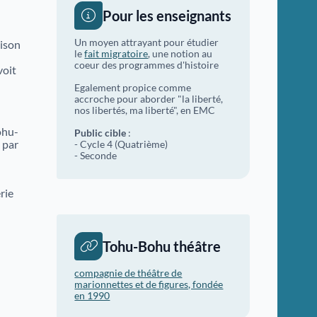
Pour les enseignants
Un moyen attrayant pour étudier
aison
le
fait migratoire
, une notion au
coeur des programmes d'histoire
voit
Egalement propice comme
accroche pour aborder "la liberté,
nos libertés, ma liberté", en EMC
ohu-
Public cible
:
 par
- Cycle 4 (Quatrième)
- Seconde
rie
Tohu-Bohu théâtre
compagnie de théâtre de
marionnettes et de figures, fondée
en 1990