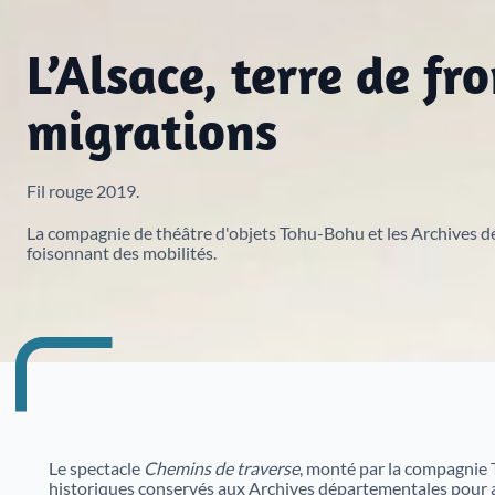
Tout voir
Colloques et Journées d'études
Registres paroissiaux, état civil, plans du cadastre,
L’Alsace, terre de fr
Jouer avec les Archives
répertoires des notaires ou fonds
Conservation préventive
iconographiques etc.
Expositions
migrations
Fil rouge 2019.
La compagnie de théâtre d'objets Tohu-Bohu et les Archives d
foisonnant des mobilités.
Archives numérisées du Haut-Rhin
Archives numérisées du Bas-Rhin
Le spectacle
Chemins de traverse
, monté par la compagnie T
historiques conservés aux Archives départementales pour abo