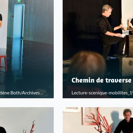
Chemin de traverse
élène Both/Archives
Lecture-scenique-mobilites_1
départementales du Bas-Rhin