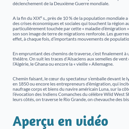
déclenchement de la Deuxième Guerre mondiale.
e
A la fin du XIX
s., près de 10 % de la population mondiale a
des crises économiques et sociales qui touchent la région a
particulièrement touchée par cette « maladie d’émigration ».
son son image de terre de migrations renforcée. Les guerr
effet, à chaque fois, d’importants mouvements de populatio
En empruntant des chemins de traverse, c’est finalement à
théâtre. On suit les traces d'Alsaciens aux semelles de ven
l’Algérie, le Ghana ou encore la « vieille » Allemagne.
Chemin faisant, le cœur du spectateur s’emballe devant le l
en 1850 ou encore les entrepreneurs d’émigration, qui incite
naufrage corps et biens du navire américain Luna, sur la côt
l’évocation des Indiens Comanches du célèbre Wild West Show
leurs côtés, on traverse le Rio Grande, on chevauche des bi
Aperçu en vidéo