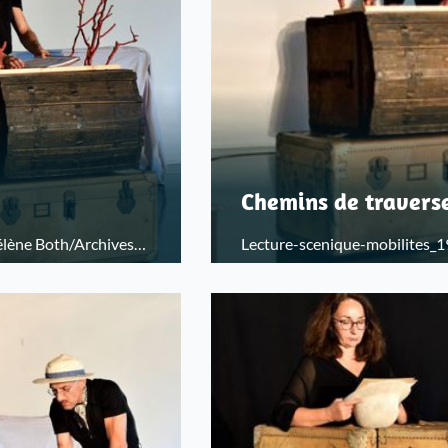
Chemins de travers
élène Both/Archives
Lecture-scenique-mobilites_1
départementales du Bas-Rhin