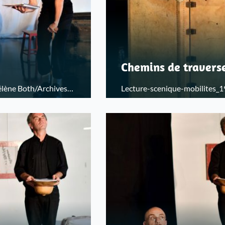
Chemins de travers
élène Both/Archives
Lecture-scenique-mobilites_1
départementales du Bas-Rhin