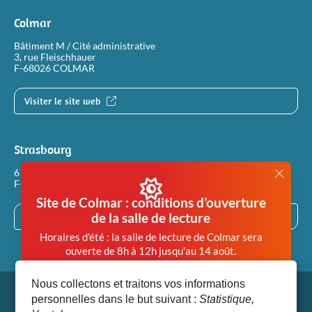
Colmar
Bâtiment M / Cité administrative
3, rue Fleischhauer
F-68026 COLMAR
Visiter le site web
Strasbourg
6 rue Philippe Dollinger
F-67100 STRASBOURG
Site de Colmar : conditions d’ouverture
de la salle de lecture
Visiter le site web
Horaires d'été : la salle de lecture de Colmar sera
ouverte de 8h à 12h jusqu'au 14 août.
Afin de garantir des conditions de travail en salle de
Nous collectons et traitons vos informations
lecture compatibles avec la santé de chacun, la salle
personnelles dans le but suivant :
Statistique,
de lecture de Colmar est désormais