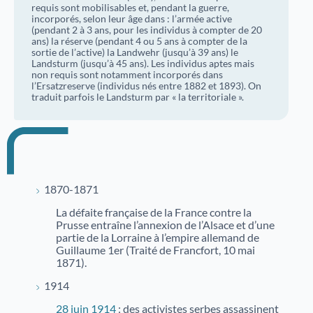
nouveaux projets de valorisation du patrimoine.
requis sont mobilisables et, pendant la guerre,
Nos débats citoyens
Catalogue des bibliothèques des Archives d'Alsace
incorporés, selon leur âge dans : l’armée active
(pendant 2 à 3 ans, pour les individus à compter de 20
ans) la réserve (pendant 4 ou 5 ans à compter de la
En savoir plus sur nos rencontres ouvertes à tous
sortie de l’active) la Landwehr (jusqu’à 39 ans) le
autour de sujets historiques et sociétaux. Historiens,
Landsturm (jusqu’à 45 ans). Les individus aptes mais
spécialistes et public échangent dans un cadre convivial
non requis sont notamment incorporés dans
l’Ersatzreserve (individus nés entre 1882 et 1893). On
pour mieux comprendre des événements marquants.
traduit parfois le Landsturm par « la territoriale ».
Aide à la recherche
Afin de vous aider dans vos recherches historiques,
administratives ou généalogiques, nous vous
proposons des fiches d'aide portant sur des
thématiques variées.
1870-1871
La défaite française de la France contre la
Prusse entraîne l’annexion de l’Alsace et d’une
Famille et généalogie
partie de la Lorraine à l’empire allemand de
Guillaume 1er (Traité de Francfort, 10 mai
Affaires de nationalité et émigration
1871).
1914
Evénements historiques, conflits et soldats
28 juin 1914
: des activistes serbes assassinent