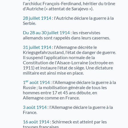
l'archiduc François-Ferdinand, héritier du trône
Justice
Sites et bâtiments
d'Autriche (« attentat de Sarajevo »).
28 juillet 1914
: l'Autriche déclare la guerre à la
Cadastre, enregistrement et notariat
Serbie.
Métiers et fonctions
Culture et loisirs
Du 28 au 30 juillet 1914
: les réservistes
allemands sont rappelés dans leurs casernes.
31 juillet 1914
: l'Allemagne décrète le
Kriegsgefahrzustand, l'état de danger de guerre.
Il suspend l'application normale de la
Constitution de l'Alsace-Lorraine (octroyée en
1911) et instaure l'état de siège. Une dictature
militaire est ainsi mise en place.
er
1
août 1914
: l'Allemagne déclare la guerre à la
Russie ; la mobilisation générale de tous les
hommes entre 17 et 45 ans débute, en
Allemagne comme en France.
3 août 1914
: l'Allemagne déclare la guerre à la
France.
16 août 1914
: Schirmeck est atteint par les
troupes françaises.