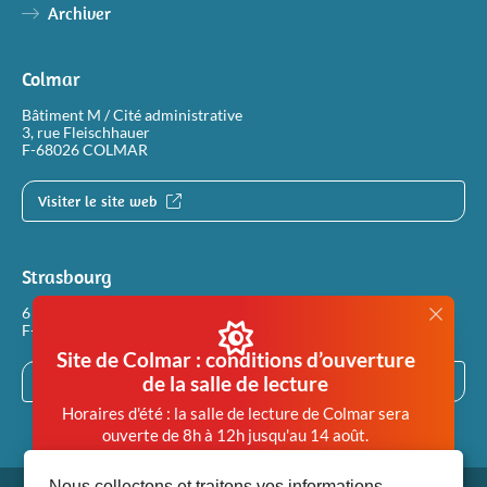
Archiver
Justice
Sites et bâtiments
Cadastre, enregistrement et notariat
Colmar
Bâtiment M / Cité administrative
Métiers et fonctions
Culture et loisirs
3, rue Fleischhauer
F-68026 COLMAR
Visiter le site web
Strasbourg
6 rue Philippe Dollinger
F-67100 STRASBOURG
Site de Colmar : conditions d’ouverture
de la salle de lecture
Visiter le site web
Horaires d'été : la salle de lecture de Colmar sera
ouverte de 8h à 12h jusqu'au 14 août.
Afin de garantir des conditions de travail en salle de
Nous collectons et traitons vos informations