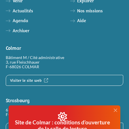
Venir
Explorer
Justice
Sites et bâtiments
Actualités
Nos missions
Cadastre, enregistrement et notariat
Agenda
Aide
Archiver
Métiers et fonctions
Culture et loisirs
Colmar
Bâtiment M / Cité administrative
3, rue Fleischhauer
F-68026 COLMAR
Visiter le site web
Strasbourg
6 rue Philippe Dollinger
F-67100 STRASBOURG
Site de Colmar : conditions d’ouverture
de la salle de lecture
Visiter le site web