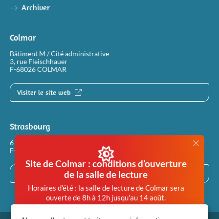
Archiver
Colmar
Bâtiment M / Cité administrative
3, rue Fleischhauer
F-68026 COLMAR
Visiter le site web
Strasbourg
6 rue Philippe Dollinger
F-67100 STRASBOURG
Site de Colmar : conditions d’ouverture
de la salle de lecture
Visiter le site web
Horaires d'été : la salle de lecture de Colmar sera
ouverte de 8h à 12h jusqu'au 14 août.
Afin de garantir des conditions de travail en salle de