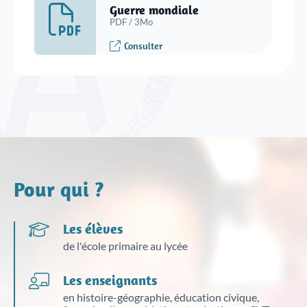
Guerre mondiale
Justice
Sites et bâtiments
PDF / 3Mo
Cadastre, enregistrement et notariat
Consulter
Métiers et fonctions
Culture et loisirs
Pour qui ?
Les élèves
de l'école primaire au lycée
Les enseignants
en histoire-géographie, éducation civique,