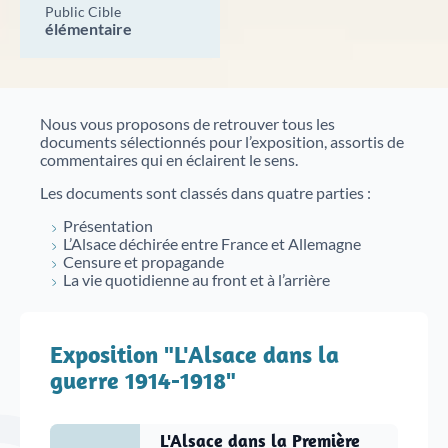
nouveaux projets de valorisation du patrimoine.
Public Cible
Nos débats citoyens
Catalogue des bibliothèques des Archives d'Alsace
élémentaire
En savoir plus sur nos rencontres ouvertes à tous
autour de sujets historiques et sociétaux. Historiens,
spécialistes et public échangent dans un cadre convivial
Nous vous proposons de retrouver tous les
pour mieux comprendre des événements marquants.
documents sélectionnés pour l’exposition, assortis de
Aide à la recherche
commentaires qui en éclairent le sens.
Les documents sont classés dans quatre parties :
Afin de vous aider dans vos recherches historiques,
administratives ou généalogiques, nous vous
Présentation
proposons des fiches d'aide portant sur des
L’Alsace déchirée entre France et Allemagne
thématiques variées.
Censure et propagande
La vie quotidienne au front et à l’arrière
Famille et généalogie
Exposition "L'Alsace dans la
guerre 1914-1918"
Affaires de nationalité et émigration
Evénements historiques, conflits et soldats
L'Alsace dans la Première