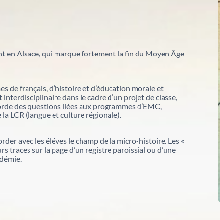
collections
Histoire de l'Alsace en vidéos
L'Alsace et la construction européenne
L'ensemble des inventaires mis en ligne par les
Archives d'Alsace
nt en Alsace, qui marque fortement la fin du Moyen Âge
s de français, d’histoire et d’éducation morale et
 interdisciplinaire dans le cadre d’un projet de classe,
orde des questions liées aux programmes d’EMC,
 la LCR (langue et culture régionale).
rder avec les éléves le champ de la micro-histoire. Les «
État des fonds du Haut-Rhin
rs traces sur la page d’un registre paroissial ou d’une
idémie.
État des fonds du Bas-Rhin
Catalogue des bibliothèques des Archives d'Alsace