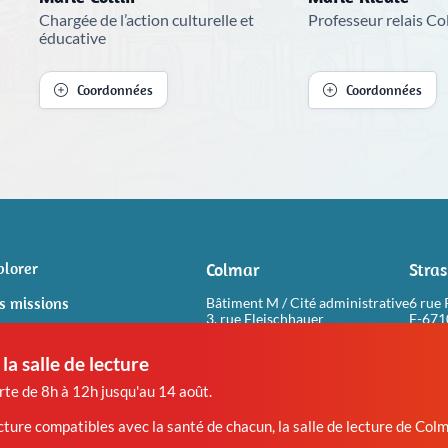
Chargée de l’action culturelle et
Professeur relais C
éducative
Coordonnées
Coordonnées
plorer
Colmar
Stra
s missions
Bâtiment M / Cité administrative
6 rue 
3, rue Fleischhauer
F-67
F-68026 COLMAR
de
la salle de lecture
Visiter le site web
Visi
erte de 8h à 12h jusqu'au 14 août.
 lecture compatibles avec la santé de chacun, la salle de lecture de 