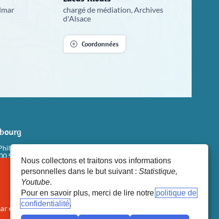
olmar
chargé de médiation, Archives
d'Alsace
Coordonnées
sbourg
Philippe Dollinger
100 STRASBOURG
Nous collectons et traitons vos informations
personnelles dans le but suivant :
Statistique,
Youtube
.
ter le site web
Pour en savoir plus, merci de lire notre
politique de
confidentialité
Colmar est désormais systématiquement fermée dès