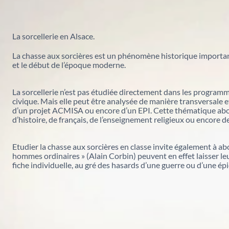
Tout voir
Colloques et Journées d'études
Registres paroissiaux, état civil, plans du cadastre,
Jouer avec les Archives
répertoires des notaires ou fonds
Conservation préventive
La sorcellerie en Alsace.
iconographiques etc.
Expositions
La chasse aux sorcières est un phénomène historique importa
et le début de l’époque moderne.
La sorcellerie n’est pas étudiée directement dans les programme
civique. Mais elle peut être analysée de manière transversale et
d’un projet ACMISA ou encore d’un EPI. Cette thématique ab
d’histoire, de français, de l’enseignement religieux ou encore de
Etudier la chasse aux sorcières en classe invite également à abo
hommes ordinaires » (Alain Corbin) peuvent en effet laisser leu
fiche individuelle, au gré des hasards d’une guerre ou d’une ép
Archives numérisées du Haut-Rhin
Archives numérisées du Bas-Rhin