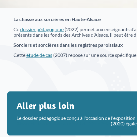
La chasse aux sorcières en Haute-Alsace
Ce
dossier pédagogique
(2022) permet aux enseignants d’ab
présents dans les fonds des Archives d’Alsace. Il peut être 
Sorciers et sorcières dans les registres paroissiaux
Cette
étude de cas
(2007) repose sur une source spécifique 
Aller plus loin
Le dossier pédagogique conçu à l'occasion de l'exposition
Alsace du Moyen Âge au début du XXe siècle
(2020) égal