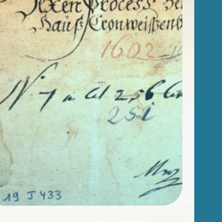
Afin de vous aider dans vos recherches
historiques, administratives ou généalogiques,
nous vous proposons des fiches d'aide portant
sur des thématiques variées.
Famille et généalogie
Affaires de nationalité et émigration
Evénements historiques, conflits et soldats
Justice
Sites et bâtiments
Cadastre, enregistrement et notariat
Métiers et fonctions
Culture et loisirs