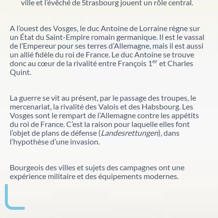
nouveaux projets de valorisation du patrimoine.
ville et l’évêché de Strasbourg jouent un rôle central.
Nos débats citoyens
Catalogue des bibliothèques des Archives d'Alsace
A l’ouest des Vosges, le duc Antoine de Lorraine règne sur
En savoir plus sur nos rencontres ouvertes à tous
un État du Saint-Empire romain germanique. Il est le vassal
autour de sujets historiques et sociétaux. Historiens,
de l’Empereur pour ses terres d’Allemagne, mais il est aussi
spécialistes et public échangent dans un cadre convivial
un allié fidèle du roi de France. Le duc Antoine se trouve
pour mieux comprendre des événements marquants.
er
donc au cœur de la rivalité entre François 1
et Charles
Quint.
Aide à la recherche
La guerre se vit au présent, par le passage des troupes, le
Afin de vous aider dans vos recherches historiques,
mercenariat, la rivalité des Valois et des Habsbourg. Les
administratives ou généalogiques, nous vous
Vosges sont le rempart de l’Allemagne contre les appétits
proposons des fiches d'aide portant sur des
du roi de France. C’est la raison pour laquelle elles font
thématiques variées.
l’objet de plans de défense (
Landesrettungen
), dans
l’hypothèse d’une invasion.
Famille et généalogie
Bourgeois des villes et sujets des campagnes ont une
expérience militaire et des équipements modernes.
Affaires de nationalité et émigration
Evénements historiques, conflits et soldats