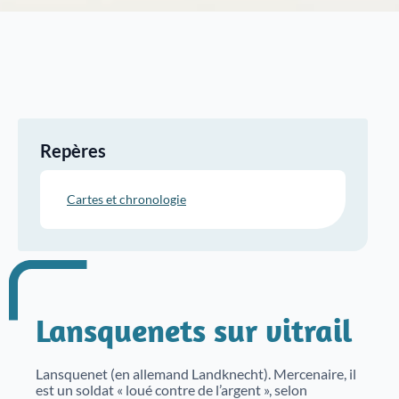
Justice
Sites et bâtiments
Cadastre, enregistrement et notariat
Métiers et fonctions
Culture et loisirs
Repères
Cartes et chronologie
Lansquenets sur vitrail
Lansquenet (en allemand Landknecht). Mercenaire, il
est un soldat « loué contre de l’argent », selon