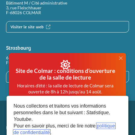
Bâtiment M / Cité administrative
3, rue Fleischhauer
F-68026 COLMAR
Visiter le site web
Strasbourg
6 rue Philippe Dollinger
F-67100 STRASBOURG
Site de Colmar : conditions d’ouverture
de la salle de lecture
Visiter le site web
Horaires d'été : la salle de lecture de Colmar sera
ouverte de 8h à 12h jusqu'au 14 août.
Afin de garantir des conditions de travail en salle de
Nous collectons et traitons vos informations
lecture compatibles avec la santé de chacun, la salle
personnelles dans le but suivant :
Statistique,
de lecture de Colmar est désormais
Youtube
.
systématiquement fermée dès lors que la
Pour en savoir plus, merci de lire notre
politique
température extérieure atteint 28°.
Mentions légales
de confidentialité