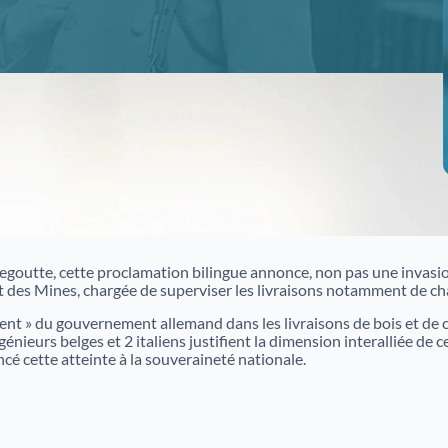
collections
Histoire de l'Alsace en vidéos
L'Alsace et la construction européenne
L'ensemble des inventaires mis en ligne par les
Archives d'Alsace
goutte, cette proclamation bilingue annonce, non pas une invasion
 des Mines, chargée de superviser les livraisons notamment de char
État des fonds du Haut-Rhin
ement » du gouvernement allemand dans les livraisons de bois et d
génieurs belges et 2 italiens justifient la dimension interalliée de c
État des fonds du Bas-Rhin
 cette atteinte à la souveraineté nationale.
Catalogue des bibliothèques des Archives d'Alsace