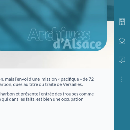
Afin de vous aider dans vos recherches
historiques, administratives ou généalogiques,
nous vous proposons des fiches d'aide portant
sur des thématiques variées.
Famille et généalogie
Affaires de nationalité et émigration
Evénements historiques, conflits et soldats
, mais l’envoi d’une mission « pacifique » de 72
bon, dues au titre du traité de Versailles.
Justice
Sites et bâtiments
e charbon et présente l’entrée des troupes comme
e qui dans les faits, est bien une occupation
Cadastre, enregistrement et notariat
Métiers et fonctions
Culture et loisirs