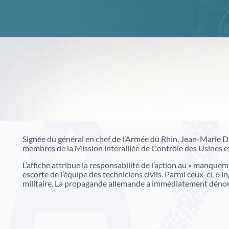
Tout voir
Colloques et Journées d'études
Registres paroissiaux, état civil, plans du cadastre,
Jouer avec les Archives
répertoires des notaires ou fonds
Conservation préventive
iconographiques etc.
Expositions
Signée du général en chef de l’Armée du Rhin, Jean-Marie De
membres de la Mission interalliée de Contrôle des Usines et
L’affiche attribue la responsabilité de l’action au « manqu
escorte de l’équipe des techniciens civils. Parmi ceux-ci, 6 in
Archives numérisées du Haut-Rhin
militaire. La propagande allemande a immédiatement dénoncé
Archives numérisées du Bas-Rhin