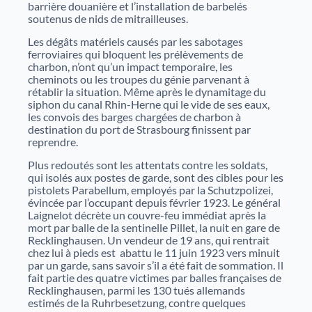
nouveaux projets de valorisation du patrimoine.
barrière douanière et l’installation de barbelés
Nos débats citoyens
Catalogue des bibliothèques des Archives d'Alsace
soutenus de nids de mitrailleuses.
Les dégâts matériels causés par les sabotages
En savoir plus sur nos rencontres ouvertes à tous
ferroviaires qui bloquent les prélèvements de
autour de sujets historiques et sociétaux. Historiens,
charbon, n’ont qu’un impact temporaire, les
spécialistes et public échangent dans un cadre convivial
cheminots ou les troupes du génie parvenant à
pour mieux comprendre des événements marquants.
rétablir la situation. Même après le dynamitage du
siphon du canal Rhin-Herne qui le vide de ses eaux,
Aide à la recherche
les convois des barges chargées de charbon à
destination du port de Strasbourg finissent par
reprendre.
Afin de vous aider dans vos recherches historiques,
administratives ou généalogiques, nous vous
Plus redoutés sont les attentats contre les soldats,
proposons des fiches d'aide portant sur des
qui isolés aux postes de garde, sont des cibles pour les
thématiques variées.
pistolets Parabellum, employés par la Schutzpolizei,
évincée par l’occupant depuis février 1923. Le général
Laignelot décrète un couvre-feu immédiat après la
mort par balle de la sentinelle Pillet, la nuit en gare de
Famille et généalogie
Recklinghausen. Un vendeur de 19 ans, qui rentrait
chez lui à pieds est abattu le 11 juin 1923 vers minuit
Affaires de nationalité et émigration
par un garde, sans savoir s’il a été fait de sommation. Il
fait partie des quatre victimes par balles françaises de
Recklinghausen, parmi les 130 tués allemands
Evénements historiques, conflits et soldats
estimés de la Ruhrbesetzung, contre quelques