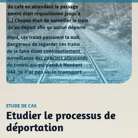
etc.
Ressources pédagogiques à télécharger
Reproduire et réutiliser des documents
Tout voir
Des ressources pédagogiques à emprunter
Conditions de communicabilité
Notaires
Concours et accompagnement de projets
Cadre de classement
Archives numérisées du Haut-Rhin
Verser
Tout voir
Archives numérisées du Bas-Rhin
Contactez les Archives
Gérer
Action culturelle
Vous pouvez adresser aux Archives une demande de
Archives privées
recherche par correspondance.
L’agenda culturel
Colloques et Journées d'études
Réservation de documents pour le site de
Richesse et diversité des archives privées
Expositions, conférences, visites guidées …, retrouvez tous les
Strasbourg
rendez-vous des Archives d'Alsace
Jouer avec les Archives
Comment confier vos archives privées ?
Rechercher dans les fonds et collections
Paroisses et institutions ecclésiastiques
Expositions
Vous pouvez réserver à l'avance jusqu'à deux documents
Voir l’agenda culturel
Histoire de l'Alsace
pour le jour de votre choix.
Les archives provenant des institutions religieuses
L'ensemble des inventaires mis en ligne par les
Dernières mises en ligne
Archives d'Alsace
Histoire de l'Alsace en vidéos
Les principaux fonds complémentaires
ETUDE DE CAS
Conservation préventive
L'Alsace et la construction européenne
Nouveaux inventaires en ligne
Etudier le processus de
État des fonds du Haut-Rhin
Nos partenariats
déportation
Nouvelles archives numérisées
Colmar déménage !
Nos partenaires pour le développement de
État des fonds du Bas-Rhin