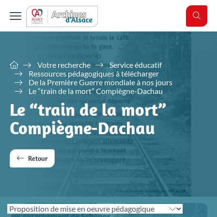
Retour
Retour
Retour
Retour
Informations pratiques
Votre recherche
Vos archives
Actualités
Votre recherche
Service éducatif
Aide à la recherche
Ressources pédagogiques à télécharger
Administrations
Horaires et accès
Aide à la recherche
De la Première Guerre mondiale à nos jours
Le “train de la mort” Compiègne-Dachau
Classer et gérer vos archives
Site de Colmar
Famille et généalogie
Le “train de la mort”
Eliminer
Site de Strasbourg
Affaires de nationalité et émigration
Compiègne-Dachau
Préparer sa visite
Verser
Evénements historiques et conflits
Communes ou groupements de communes
Justice
Salle de lecture
Retour
Conseils pratiques
Le récolement des archives
Tout voir
Les actualités
Archives numérisées
Précisions historiques
Connaître la réglementation en vigueur
Explorez par thématiques les dernières actualités des Archives
Service éducatif
Pendant ma visite
d'Alsace
Conserver et restaurer vos archives
Registres paroissiaux, état civil, plans du cadastre,
Gérer et classer vos archives
Voir les actualités
L'offre éducative des archives
Manipuler à bon escient
répertoires des notaires ou fonds iconographiques