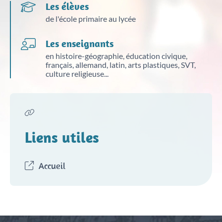
qui sont les acteurs de la déportation ?
Les élèves
comment sont les conditions de déportation ?
est-il possible d'établir un bilan chiffré des
de l'école primaire au lycée
Selon l’expression de David ROUSSET, ancien
Cadre législatif et chronologique
personnes décédées dans ce convoi ?
résistant et déporté, cité dans la thèse de Thomas
quel regard critique porter sur ces témoignages ?
Fontaine, le convoi de déportation est un « entre deux
Les enseignants
mondes », une césure dans le parcours du déporté
La mise en commun des différents témoignages
en histoire-géographie, éducation civique,
Thomas FONTAINE propose une chronologie en
Typologie des convois
entre deux univers, celui de l’internement qu’il quitte,
permet de compléter le tableau avec l’ensemble de la
français, allemand, latin, arts plastiques, SVT,
deux temps.
et celui du camp de concentration qu’il va découvrir.
classe et de faire émerger les points d’accords et les
culture religieuse...
C’est un fait majeur dans le processus de déportation.
dissonances entre les témoignages. Il est alors
Entre 1940 et 1942, les convois sont dirigés
possible de faire émerger des problématiques qui
Si la déportation (Abtransport en allemand) est le
vers les prisons du Reich et servent à la
Le convoi du 02 Juillet 1944
Dans son témoignage, Francis ROHMER, parti le 2
seront abordées dans un cadre plus général dans le
transport forcé hors du territoire, le processus se
répression contre les résistants, à l’exception
juillet 1944 de Compiègne pour Dachau, propose une
cours (cadres géographique et chronologique, acteurs
structure autour de trois moments : l’arrestation en
d’un seul convoi, celui du 6 juillet 1942, qui est
description qui sera généralisée à l’ensemble des
de la déportation, conditions de déportation).
France, le déplacement forcé hors de France puis
envoyé à Auschwitz.
convois antérieurs et postérieurs. Convoi le plus
L’activité permet également d’amener les élèves à
Le convoi du 02 juillet 1944 (train n°7909) est connu
l’entrée dans le système concentrationnaire et
meurtrier au départ de France, le convoi 62 comptait
Entre 1943 et 1944, les grands convois sont
porter un regard critique sur les sources, surtout
Liens utiles
sous le nom de « train de la mort ». Parti à destination
carcéral du Reich.
2521 déportés au départ de Compiègne, 984 seraient
dirigés vers les camps de concentration, mais
lorsqu’il s’agit de recueils de témoignages.
de Dachau avec 2162 hommes, il est marqué par de
morts durant le trajet.
pour autant les petits convois continuent à être
nombreux arrêts notamment à Saint Brice et à
L’arrestation en France nous amène à nous interroger,
La mise en commun des différents témoignages
utilisés.
Bétheny en raison du sabotage des voies. Le 3 juillet,
avec les élèves, sur les motifs. Si toutes les personnes
Lors du procès de Nuremberg, l’accusation française
Accueil
permet de compléter le tableau avec l’ensemble de la
le train s’arrête à Revigny pour évacuer les 450
déportées dans un convoi sont soumises au même
présente un mémoire sur les déportations et propose
classe et de faire émerger les points d’accords et les
cadavres recensés et ravitailler les survivants en eau.
processus, elles le sont pour des raisons différentes.
une première description du convoi avec certaines
dissonances entre les témoignages. Il est alors
Le 5 juillet, le train arrive à Dachau avec 1632
caractéristiques : le grand convoi compte entre 1500
possible de faire émerger des problématiques qui
Ensuite, le déplacement forcé hors de France se fait
survivants. Les cadavres sont amenés directement au
et 2500 déportés qui sont entassés dans des wagons
seront abordées dans un cadre plus général dans le
par grands ou petits convois. Si l’imaginaire a
crématoire sans enregistrement.
à bestiaux (entre 80 à 120 personnes par wagon).
cours (cadres géographique et chronologique, acteurs
consacré le wagon à bestiaux comme moyen de
Durant un trajet de trois jours minimum, les déportés
de la déportation, conditions de déportation).
Les prisonniers sont des résistants ou des victimes de