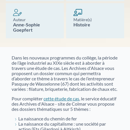
nouveaux projets de valorisation du patrimoine.
Nos débats citoyens
Catalogue des bibliothèques des Archives d'Alsace
Auteur
Matière(s)
En savoir plus sur nos rencontres ouvertes à tous
Anne-Sophie
Histoire
autour de sujets historiques et sociétaux. Historiens,
Goepfert
spécialistes et public échangent dans un cadre convivial
pour mieux comprendre des événements marquants.
Aide à la recherche
Dans les nouveaux programmes du collège, la période
Afin de vous aider dans vos recherches historiques,
de l’âge industriel au XIXe siècle est à aborder à
administratives ou généalogiques, nous vous
travers une étude de cas. Les Archives d'Alsace vous
proposons des fiches d'aide portant sur des
proposent un dossier commun qui permettra
thématiques variées.
d’aborder ce thème à travers le cas de l’entrepreneur
Pasquay de Wasselonne (67) dont les activités sont
variées : filature, briqueterie, fabrication de chaux etc.
Famille et généalogie
Pour compléter
cette étude de cas
, le service éducatif
des Archives d'Alsace - site de Colmar vous propose
Affaires de nationalité et émigration
des dossiers thématiques sur 5 thèmes :
La naissance du chemin de fer
Evénements historiques, conflits et soldats
La naissance du capitalisme : une société par
action (Ets Gilardoni à Altkirch)