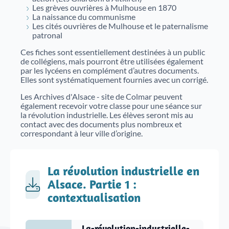
Les grèves ouvrières à Mulhouse en 1870
Justice
Sites et bâtiments
La naissance du communisme
Les cités ouvrières de Mulhouse et le paternalisme
Cadastre, enregistrement et notariat
patronal
Ces fiches sont essentiellement destinées à un public
Métiers et fonctions
Culture et loisirs
de collégiens, mais pourront être utilisées également
par les lycéens en complément d’autres documents.
Elles sont systématiquement fournies avec un corrigé.
Les Archives d'Alsace - site de Colmar peuvent
également recevoir votre classe pour une séance sur
la révolution industrielle. Les élèves seront mis au
contact avec des documents plus nombreux et
correspondant à leur ville d’origine.
La révolution industrielle en
Alsace. Partie 1 :
contextualisation
La-révolution-industrielle-