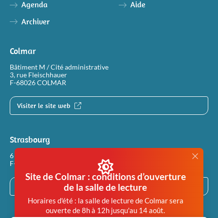
Agenda
Aide
Archiver
Colmar
Bâtiment M / Cité administrative
3, rue Fleischhauer
F-68026 COLMAR
Visiter le site web
Strasbourg
6 rue Philippe Dollinger
F-67100 STRASBOURG
Site de Colmar : conditions d’ouverture
de la salle de lecture
Visiter le site web
Horaires d'été : la salle de lecture de Colmar sera
ouverte de 8h à 12h jusqu'au 14 août.