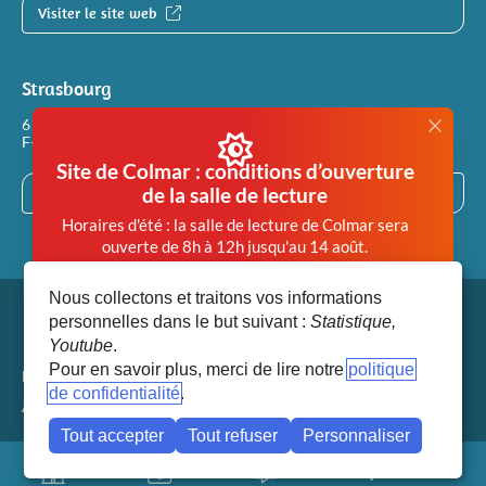
Visiter le site web
Strasbourg
6 rue Philippe Dollinger
F-67100 STRASBOURG
Site de Colmar : conditions d’ouverture
de la salle de lecture
Visiter le site web
Horaires d'été : la salle de lecture de Colmar sera
ouverte de 8h à 12h jusqu'au 14 août.
Afin de garantir des conditions de travail en salle de
Nous collectons et traitons vos informations
lecture compatibles avec la santé de chacun, la salle
personnelles dans le but suivant :
Statistique,
de lecture de Colmar est désormais
Youtube
.
systématiquement fermée dès lors que la
Pour en savoir plus, merci de lire notre
politique
température extérieure atteint 28°.
Mentions légales
de confidentialité
(fenêtre modale)
Accéder aux paramètres des cookies
Tout accepter
Tout refuser
Personnaliser