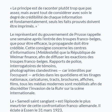
nouveaux projets de valorisation du patrimoine.
Nos débats citoyens
Catalogue des bibliothèques des Archives d'Alsace
« Le principe est de raconter plutôt trop que pas
assez, mais avant tout de considérer avec soin le
degré de crédibilité de chaque information
En savoir plus sur nos rencontres ouvertes à tous
et fondamentalement, seuls les faits prouvés doivent
autour de sujets historiques et sociétaux. Historiens,
être imprimés. » `
spécialistes et public échangent dans un cadre convivial
pour mieux comprendre des événements marquants.
Le représentant du gouvernement de Prusse rappelle
Aide à la recherche
une semaine après l’entrée des troupes franco-belges,
que pour être efficace, la propagande doit être
crédible. Cette consigne concerne les centres
Afin de vous aider dans vos recherches historiques,
d’informations (
Meldestelle
) que la République de
administratives ou généalogiques, nous vous
Weimar finance, afin de diffuser les exactions des
proposons des fiches d'aide portant sur des
troupes franco-belges. Rapports de police,
thématiques variées.
interrogatoires de témoins,
photographies clandestines — car interdites par
l’occupant — articles dans les quotidiens et les tirages
nationaux, caricatures, tracts, brochures, affiches,
Famille et généalogie
films, tous les médias modernes sont mobilisés afin de
discréditer l’invasion de la Ruhr sur la scène
internationale.
Affaires de nationalité et émigration
Le « Samedi saint sanglant » est l’épisode le plus
Evénements historiques, conflits et soldats
meurtrier de cette confrontation franco-allemande. Il
éclate à Essen le 31 mars 1923,