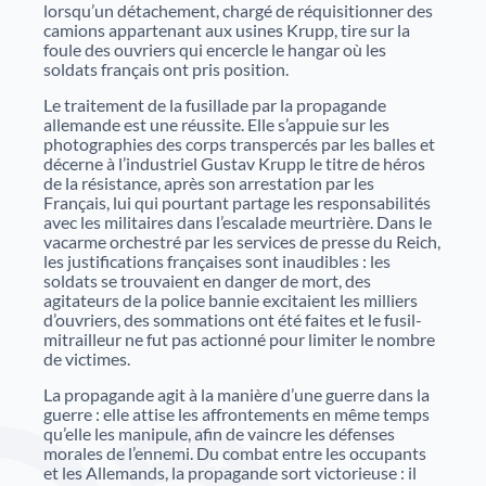
lorsqu’un détachement, chargé de réquisitionner des
Justice
Sites et bâtiments
camions appartenant aux usines Krupp, tire sur la
foule des ouvriers qui encercle le hangar où les
soldats français ont pris position.
Cadastre, enregistrement et notariat
Le traitement de la fusillade par la propagande
Métiers et fonctions
Culture et loisirs
allemande est une réussite. Elle s’appuie sur les
photographies des corps transpercés par les balles et
décerne à l’industriel Gustav Krupp le titre de héros
de la résistance, après son arrestation par les
Français, lui qui pourtant partage les responsabilités
avec les militaires dans l’escalade meurtrière. Dans le
vacarme orchestré par les services de presse du Reich,
les justifications françaises sont inaudibles : les
soldats se trouvaient en danger de mort, des
agitateurs de la police bannie excitaient les milliers
d’ouvriers, des sommations ont été faites et le fusil-
mitrailleur ne fut pas actionné pour limiter le nombre
de victimes.
La propagande agit à la manière d’une guerre dans la
guerre : elle attise les affrontements en même temps
qu’elle les manipule, afin de vaincre les défenses
morales de l’ennemi. Du combat entre les occupants
et les Allemands, la propagande sort victorieuse : il