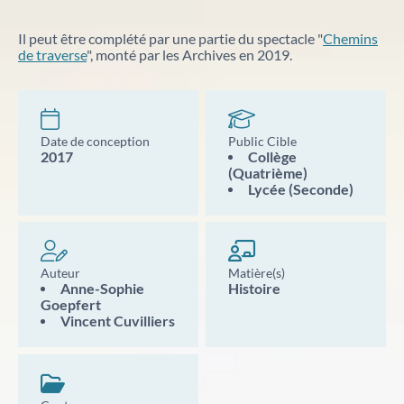
nouveaux projets de valorisation du patrimoine.
Nos débats citoyens
Catalogue des bibliothèques des Archives d'Alsace
Il peut être complété par une partie du spectacle "
Chemins
de traverse
", monté par les Archives en 2019.
En savoir plus sur nos rencontres ouvertes à tous
autour de sujets historiques et sociétaux. Historiens,
spécialistes et public échangent dans un cadre convivial
pour mieux comprendre des événements marquants.
Aide à la recherche
Date de conception
Public Cible
2017
Collège
(Quatrième)
Afin de vous aider dans vos recherches historiques,
Lycée (Seconde)
administratives ou généalogiques, nous vous
proposons des fiches d'aide portant sur des
thématiques variées.
Auteur
Matière(s)
Anne-Sophie
Histoire
Famille et généalogie
Goepfert
Vincent Cuvilliers
Affaires de nationalité et émigration
Evénements historiques, conflits et soldats