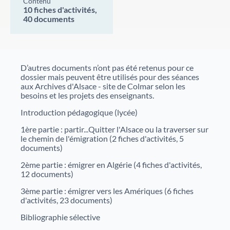
Contenu
10 fiches d'activités,
Justice
Sites et bâtiments
40 documents
Cadastre, enregistrement et notariat
Métiers et fonctions
Culture et loisirs
D’autres documents n’ont pas été retenus pour ce
dossier mais peuvent être utilisés pour des séances
aux Archives d'Alsace - site de Colmar selon les
besoins et les projets des enseignants.
Introduction pédagogique (lycée)
1ère partie : partir...Quitter l'Alsace ou la traverser sur
le chemin de l'émigration (2 fiches d'activités, 5
documents)
2ème partie : émigrer en Algérie (4 fiches d'activités,
12 documents)
3ème partie : émigrer vers les Amériques (6 fiches
d'activités, 23 documents)
Bibliographie sélective